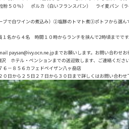
粒粉５０％） ポルカ（白いフランスパン） ライ麦パン（ラ
ーブで白ワインの煮込み）②塩豚のトマト煮③ポトフから選ん
員１名から４名 時間１０時からランチを挟んで2時頃までで
paysan@ivy.ocn.ne.jpまでお願いします。お問い合わ
小淵沢 ホテル・ペンションまでの送迎致します、ご連絡くださ
７６－８５６カフェドペイザン八ヶ岳店
２０日から２５日２７日から３０日まで詳しくはお問い合わせ