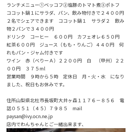
ランチメニュー①ベッコフ②塩豚のトマト煮③ポトフ
ココット鍋１にサラダ、パン、飲み物付きで２４００円
２名でシェアできます ココット鍋１ サラダ２ 飲み
物２パンで３４００円
ドリンク コーヒー ６００円 カフェオレ６５０円
紅茶６００円 ジュース（もも・りんご）４４０円 何
れもパン・ジャム付きです
ワイン 赤（べりーＡ）２２００円 白 （甲州）２２
００円 ３７５ml
営業時間 ９時から５時 定休日 月・火・水 になり
ました、祝日もお休みです。
住所山梨県北杜市長坂町大井ヶ森１１７６－８５６ 電
話０５５１（４５）７９８５ mail
paysan@ivy.ocn.ne.jp
店内でわんちゃんとご一緒出来ます、