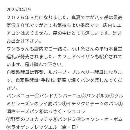
2025/04/19
２０２６年８月になりました、真夏ですが八ヶ岳は最高
気温３０℃ですがとても気持ちよい季節です。店内にエ
アコンはありません、森の中はとても涼しいです、是非
お出かけ下さい。
ワンちゃんも店内でご一緒に、小川糸さんの単行本食堂
巡礼が発売されました、カフェドペイザンも紹介されて
います、是非読んで下さい。
自家製酵母は野菜、ルバーブ・ブルベリー酵母になりま
す、自家製酵母･手捏ね･薪窯で焼くパンを楽しんでくだ
さい。
パンメニュー①パンドカンパーニュ②パンポルカ③クル
ミとレーズンのライ麦パン④イチジクとデーツのパン⑤
酒粕チーズパン⑥はっさく・ショコラ
⑦野菜のフォカッチャ⑧パンドミ⑨ショソン・オ・ポム
⑩ラオゲンブレッツエル（金・日）