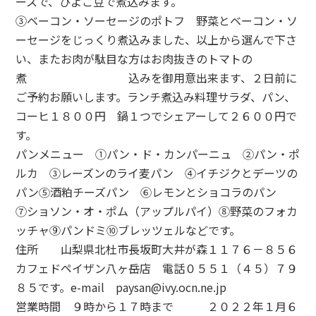
ースで、ひよこ豆で煮込みます。
③ベーコン・ソーセージのポトフ 野菜とベーコン・ソ
ーセージをじっくり煮込みました、以上から選んで下さ
い、またお肉が駄目な方はお肉抜きのトマトの
煮 込みを御用意出来ます、２日前に
ご予約お願いします。ランチ煮込み料理サラダ、パン、
コーヒ１８００円 鍋１つでシェアーして２６００円で
す。
パンメニュー ①パン・ド・カンパーニュ ②パン・ポ
ルカ ③レーズンのライ麦パン ④イチジクとデーツの
パン⑤酒粕チーズパン ⑥レモンとショコラのパン
⑦ショソン・オ・ポム（アップルパイ）⑧野菜のフォカ
ッチャ⑨パンドミ⑩ブレッツェルなどです。
住所 山梨県北杜市長坂町大井が森１１７６－８５６
カフェドペイザン八ヶ岳店 電話０５５１（４５）７９
８５です。e-mail paysan@ivy.ocn.ne.jp
営業時間 ９時から１７時まで ２０２２年１月６